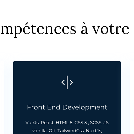
mpétences à votre 
Front End Development
VueJs, React, HTML 5, CSS 3 , SCSS, JS
vanilla, Git, TailwindCss, NuxtJs,