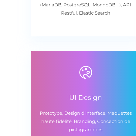
(MariaDB, PostgreSQL, MongoDB ...), API
Restful, Elastic Search
UI Design
Prototype, Design d'interface, Maquettes
haute fidélité, Branding, Conception de
pictogrammes