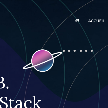
ACCUEIL
B.
 Stack